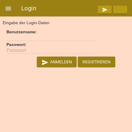
Login

send
Eingabe der Login-Daten
Benutzername:
Passwort:
Passwort
send
ANMELDEN
REGISTRIEREN