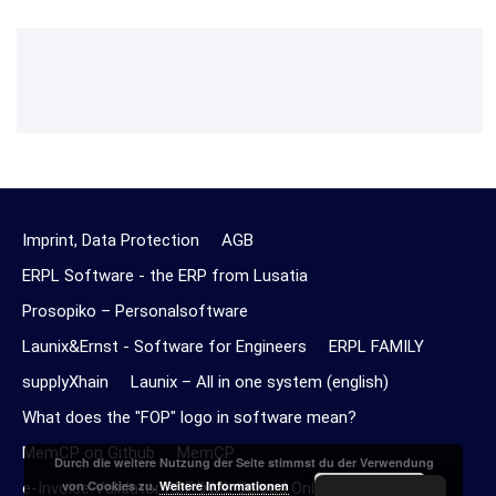
Imprint, Data Protection
AGB
ERPL Software - the ERP from Lusatia
Prosopiko – Personalsoftware
Launix&Ernst - Software for Engineers
ERPL FAMILY
supplyXhain
Launix – All in one system (english)
What does the "FOP" logo in software mean?
MemCP on Github
MemCP
Durch die weitere Nutzung der Seite stimmst du der Verwendung
Akzeptieren
von Cookies zu.
Weitere Informationen
e-Invoice Validator PDF/XML Upload Online