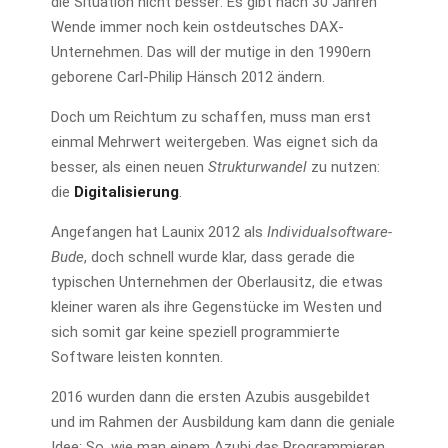
die Situation nicht besser: Es gibt nach 30 Jahren
Wende immer noch kein ostdeutsches DAX-
Unternehmen. Das will der mutige in den 1990ern
geborene Carl-Philip Hänsch 2012 ändern.
Doch um Reichtum zu schaffen, muss man erst
einmal Mehrwert weitergeben. Was eignet sich da
besser, als einen neuen
Strukturwandel
zu nutzen:
die
Digitalisierung
.
Angefangen hat Launix 2012 als
Individualsoftware-
Bude
, doch schnell wurde klar, dass gerade die
typischen Unternehmen der Oberlausitz, die etwas
kleiner waren als ihre Gegenstücke im Westen und
sich somit gar keine speziell programmierte
Software leisten konnten.
2016 wurden dann die ersten Azubis ausgebildet
und im Rahmen der Ausbildung kam dann die geniale
Idee: So, wie man einem Azubi das Programmieren