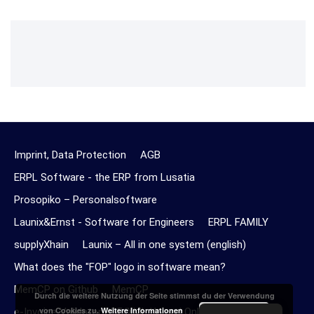
Imprint, Data Protection
AGB
ERPL Software - the ERP from Lusatia
Prosopiko – Personalsoftware
Launix&Ernst - Software for Engineers
ERPL FAMILY
supplyXhain
Launix – All in one system (english)
What does the "FOP" logo in software mean?
MemCP on Github
MemCP
Durch die weitere Nutzung der Seite stimmst du der Verwendung
Akzeptieren
von Cookies zu.
Weitere Informationen
e-Invoice Validator PDF/XML Upload Online