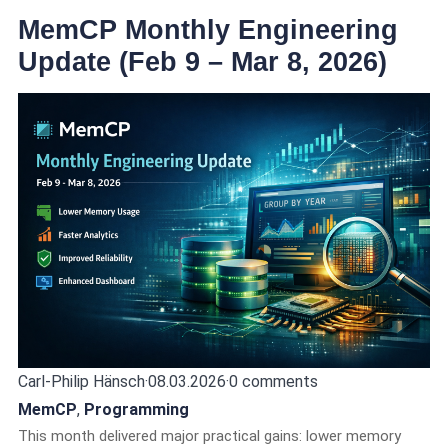
MemCP Monthly Engineering
Update (Feb 9 – Mar 8, 2026)
Carl-Philip Hänsch
·
08.03.2026
·
0 comments
MemCP
,
Programming
This month delivered major practical gains: lower memory