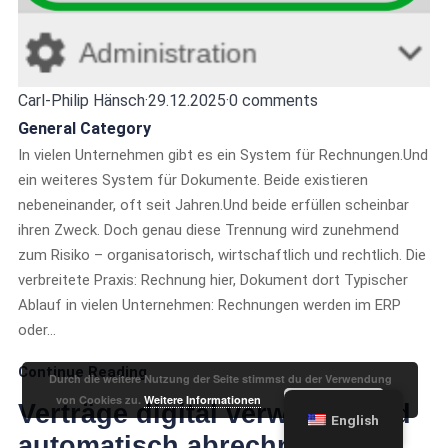
Carl-Philip Hänsch
·
29.12.2025
·
0 comments
General Category
In vielen Unternehmen gibt es ein System für Rechnungen.Und
ein weiteres System für Dokumente. Beide existieren
nebeneinander, oft seit Jahren.Und beide erfüllen scheinbar
ihren Zweck. Doch genau diese Trennung wird zunehmend
zum Risiko – organisatorisch, wirtschaftlich und rechtlich. Die
verbreitete Praxis: Rechnung hier, Dokument dort Typischer
Ablauf in vielen Unternehmen: Rechnungen werden im ERP
oder…
Continue Reading
Durch die weitere Nutzung der Seite stimmst du der Verwendung
Akzeptieren
von Cookies zu.
Weitere Informationen
Verträge digital verwalten und
English
automatisch abrechnen