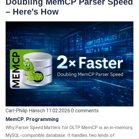
Doubling MemCP Parser Speed
– Here's How
Carl-Philip Hänsch
·
11.02.2026
·
0 comments
MemCP
,
Programming
Why Parser Speed Matters for OLTP MemCP is an in-memory,
MySQL-compatible database. It handles two kinds of