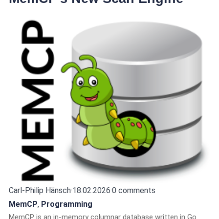
Carl-Philip Hänsch
·
18.02.2026
·
0 comments
MemCP
,
Programming
MemCP is an in-memory columnar database written in Go