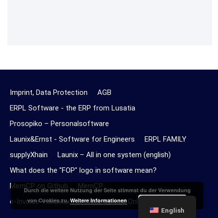
Imprint, Data Protection
AGB
ERPL Software - the ERP from Lusatia
Prosopiko – Personalsoftware
Launix&Ernst - Software for Engineers
ERPL FAMILY
supplyXhain
Launix – All in one system (english)
What does the "FOP" logo in software mean?
MemCP on Github
MemCP
Durch die weitere Nutzung der Seite stimmst du der Verwendung
Akzeptieren
von Cookies zu.
Weitere Informationen
e-Invoice Validator PDF/XML Upload Online
English