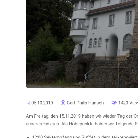
05.10.2019
Carl-Philip Hänsch
1420 Vie
Am Freitag, den 15.11.2019 haben wir wieder Tag der Off
unseres Einzugs. Als Höhepunkte haben wir folgende S
12:00 Sektempfang und Buffet in dem teil-renovierte