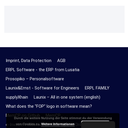
Imprint, Data Protection
AGB
ERPL Software - the ERP from Lusatia
Prosopiko – Personalsoftware
Launix&Ernst - Software for Engineers
ERPL FAMILY
supplyXhain
Launix – All in one system (english)
What does the "FOP" logo in software mean?
MemCP on Github
MemCP
Durch die weitere Nutzung der Seite stimmst du der Verwendung
Akzeptieren
von Cookies zu.
Weitere Informationen
e-Invoice Validator PDF/XML Upload Online