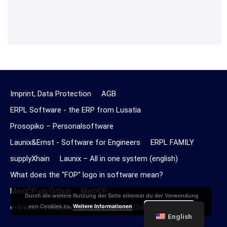
Imprint, Data Protection
AGB
ERPL Software - the ERP from Lusatia
Prosopiko – Personalsoftware
Launix&Ernst - Software for Engineers
ERPL FAMILY
supplyXhain
Launix – All in one system (english)
What does the "FOP" logo in software mean?
MemCP on Github
MemCP
Durch die weitere Nutzung der Seite stimmst du der Verwendung
Akzeptieren
von Cookies zu.
Weitere Informationen
e-Invoice Validator PDF/XML Upload Online
English