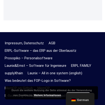
Impressum, Datenschutz
AGB
ERPL-Software – das ERP aus der Oberlausitz
Prosopiko – Personalsoftware
Launix&Ernst – Software für Ingenieure
ERPL FAMILY
supplyXhain
Launix – All in one system (english)
Was bedeutet das FOP-Logo in Software?
MemCP on Github
MemCP
Durch die weitere Nutzung der Seite stimmst du der Verwendung
Akzeptieren
von Cookies zu.
Weitere Informationen
E-Rechnung-Validator PDF/XML Upload Online
German