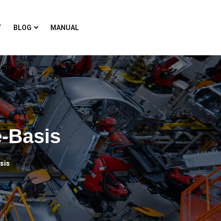
T
BLOG
MANUAL
-Basis
sis