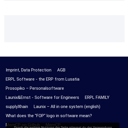
Imprint, Data Protection
AGB
ERPL Software - the ERP from Lusatia
Prosopiko – Personalsoftware
Launix&Ernst - Software for Engineers
ERPL FAMILY
supplyXhain
Launix – All in one system (english)
What does the "FOP" logo in software mean?
MemCP on Github
MemCP
Durch die weitere Nutzung der Seite stimmst du der Verwendung