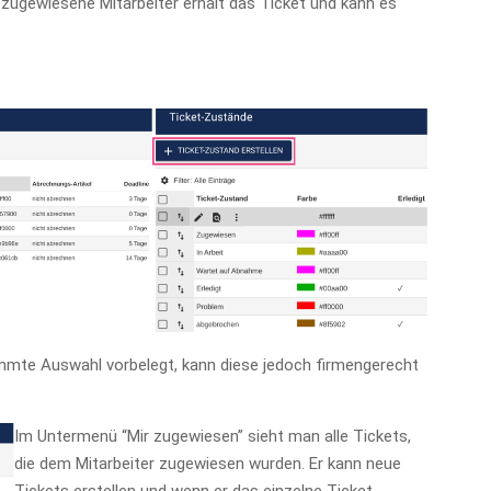
zugewiesene Mitarbeiter erhält das Ticket und kann es
:
mmte Auswahl vorbelegt, kann diese jedoch firmengerecht
Im Untermenü “Mir zugewiesen” sieht man alle Tickets,
die dem Mitarbeiter zugewiesen wurden. Er kann neue
Tickets erstellen und wenn er das einzelne Ticket