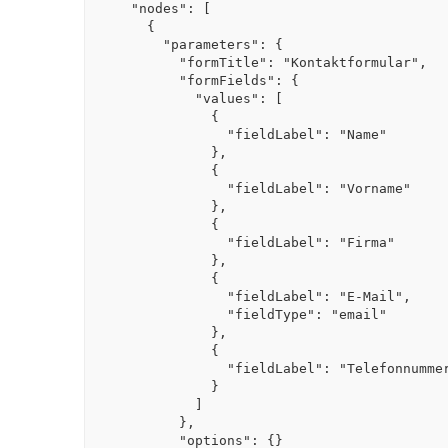
  "nodes": [

    {

      "parameters": {

        "formTitle": "Kontaktformular",

        "formFields": {

          "values": [

            {

              "fieldLabel": "Name"

            },

            {

              "fieldLabel": "Vorname"

            },

            {

              "fieldLabel": "Firma"

            },

            {

              "fieldLabel": "E-Mail",

              "fieldType": "email"

            },

            {

              "fieldLabel": "Telefonnummer"

            }

          ]

        },

        "options": {}
