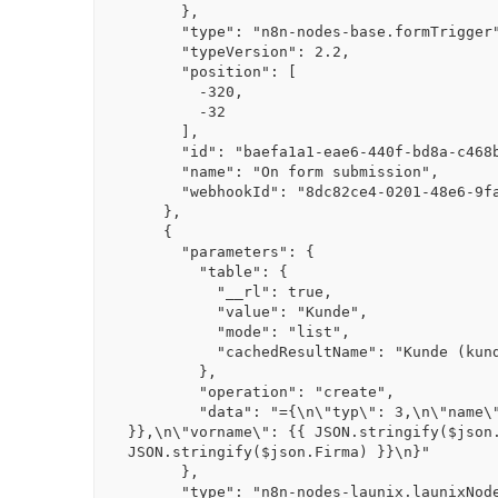
      },

      "type": "n8n-nodes-base.formTrigger",

      "typeVersion": 2.2,

      "position": [

        -320,

        -32

      ],

      "id": "baefa1a1-eae6-440f-bd8a-c468b6641bb7",

      "name": "On form submission",

      "webhookId": "8dc82ce4-0201-48e6-9faa-a9ec316a4fb1"

    },

    {

      "parameters": {

        "table": {

          "__rl": true,

          "value": "Kunde",

          "mode": "list",

          "cachedResultName": "Kunde (kunde)"

        },

        "operation": "create",

        "data": "={\n\"typ\": 3,\n\"name\": {{ JSON.stringify($json.Name) 
}},\n\"vorname\": {{ JSON.stringify($json.
JSON.stringify($json.Firma) }}\n}"

      },

      "type": "n8n-nodes-launix.launixNode",
