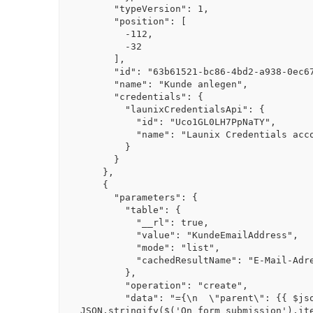
      "typeVersion": 1,

      "position": [

        -112,

        -32

      ],

      "id": "63b61521-bc86-4bd2-a938-0ec67b881696",

      "name": "Kunde anlegen",

      "credentials": {

        "launixCredentialsApi": {

          "id": "Uco1GL0LH7PpNaTY",

          "name": "Launix Credentials account"

        }

      }

    },

    {

      "parameters": {

        "table": {

          "__rl": true,

          "value": "KundeEmailAddress",

          "mode": "list",

          "cachedResultName": "E-Mail-Adresse (kundeEmailAddress)"

        },

        "operation": "create",

        "data": "={\n  \"parent\": {{ $json.id }},\n  \"email\": {{ 
JSON.stringify($('On form submission').ite