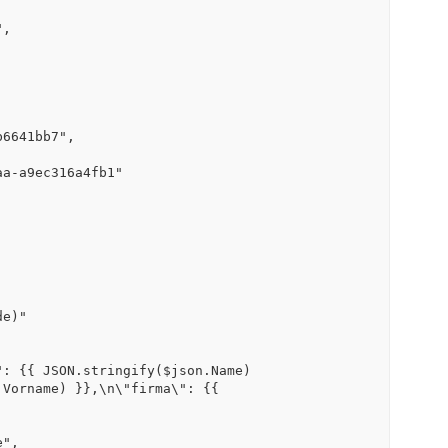
Vorname) }},\n\"firma\": {{ 