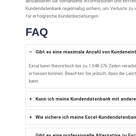
aktualisieren Sie vorhandene Informationen und entferne
Kundendatenbank regelmäßig sichern, um Verluste zu v
für erfolgreiche Kundenbeziehungen.
FAQ
Gibt es eine maximale Anzahl von Kundeneint
Excel kann theoretisch bis zu 1.048.576 Zeilen verar
erfassen können. Beachten Sie jedoch, dass die Le
kann.
Kann ich meine Kundendatenbank mit ander
Wie sichere ich meine Excel-Kundendatenban
Gibt es eine professionelle Alternative zu Exc