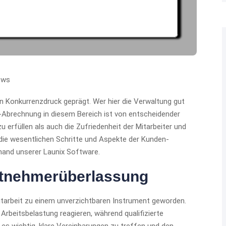
ews
n Konkurrenzdruck geprägt. Wer hier die Verwaltung gut
n-Abrechnung in diesem Bereich ist von entscheidender
erfüllen als auch die Zufriedenheit der Mitarbeiter und
 die wesentlichen Schritte und Aspekte der Kunden-
hand unserer Launix Software.
itnehmerüberlassung
eitarbeit zu einem unverzichtbaren Instrument geworden.
Arbeitsbelastung reagieren, während qualifizierte
 es wichtig, klare Vereinbarungen zu treffen und den