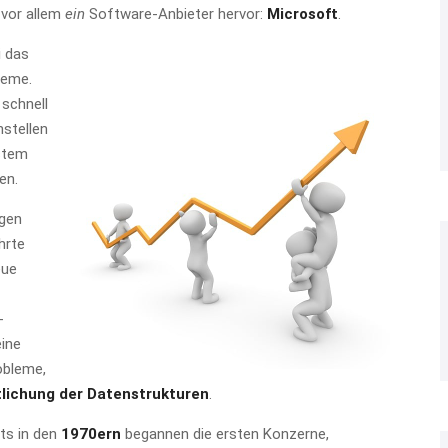
 vor allem
ein
Software-Anbieter hervor:
Microsoft
.
i das
leme.
schnell
stellen
stem
en.
ngen
hrte
eue
-
eine
obleme,
tlichung der Datenstrukturen
.
its in den
1970ern
begannen die ersten Konzerne,