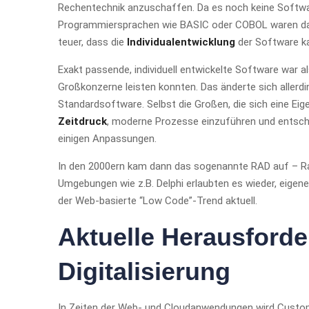
Rechentechnik anzuschaffen. Da es noch keine Softwar
Programmiersprachen wie BASIC oder COBOL waren das
teuer, dass die
Individualentwicklung
der Software ka
Exakt passende, individuell entwickelte Software war al
Großkonzerne leisten konnten. Das änderte sich alle
Standardsoftware. Selbst die Großen, die sich eine Ei
Zeitdruck
, moderne Prozesse einzuführen und entschi
einigen Anpassungen.
In den 2000ern kam dann das sogenannte RAD auf – Ra
Umgebungen wie z.B. Delphi erlaubten es wieder, eige
der Web-basierte “Low Code”-Trend aktuell.
Aktuelle Herausforde
Digitalisierung
In Zeiten der Web- und Cloudanwendungen wird Custo