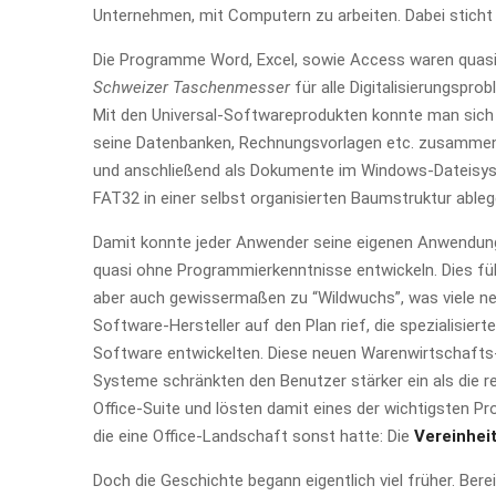
Unternehmen, mit Computern zu arbeiten. Dabei sticht
Die Programme Word, Excel, sowie Access waren quas
Schweizer Taschenmesser
für alle Digitalisierungsprob
Mit den Universal-Softwareprodukten konnte man sich 
seine Datenbanken, Rechnungsvorlagen etc. zusammen
und anschließend als Dokumente im Windows-Dateisy
FAT32 in einer selbst organisierten Baumstruktur ableg
Damit konnte jeder Anwender seine eigenen Anwendu
quasi ohne Programmierkenntnisse entwickeln. Dies fü
aber auch gewissermaßen zu “Wildwuchs”, was viele n
Software-Hersteller auf den Plan rief, die spezialisierte
Software entwickelten. Diese neuen Warenwirtschafts
Systeme schränkten den Benutzer stärker ein als die r
Office-Suite und lösten damit eines der wichtigsten Pr
die eine Office-Landschaft sonst hatte: Die
Vereinhei
Doch die Geschichte begann eigentlich viel früher. Bere