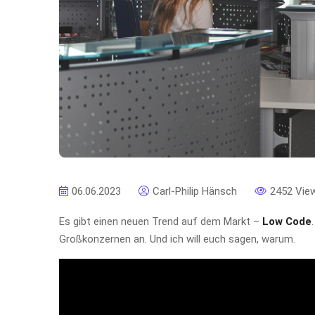
06.06.2023
Carl-Philip Hänsch
2452 Vie
Es gibt einen neuen Trend auf dem Markt –
Low Code
Großkonzernen an. Und ich will euch sagen, warum.