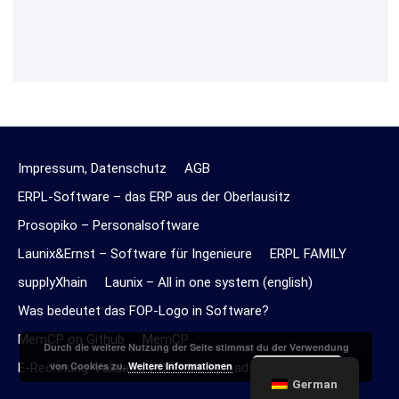
Impressum, Datenschutz
AGB
ERPL-Software – das ERP aus der Oberlausitz
Prosopiko – Personalsoftware
Launix&Ernst – Software für Ingenieure
ERPL FAMILY
supplyXhain
Launix – All in one system (english)
Was bedeutet das FOP-Logo in Software?
MemCP on Github
MemCP
Durch die weitere Nutzung der Seite stimmst du der Verwendung
Akzeptieren
von Cookies zu.
Weitere Informationen
E-Rechnung-Validator PDF/XML Upload Online
German