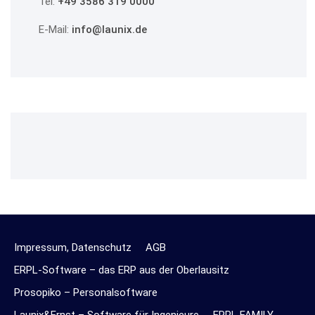
Tel:
+49 3586 319 0000
E-Mail:
info@launix.de
Impressum, Datenschutz
AGB
ERPL-Software – das ERP aus der Oberlausitz
Prosopiko – Personalsoftware
Launix&Ernst – Software für Ingenieure
ERPL FAMILY