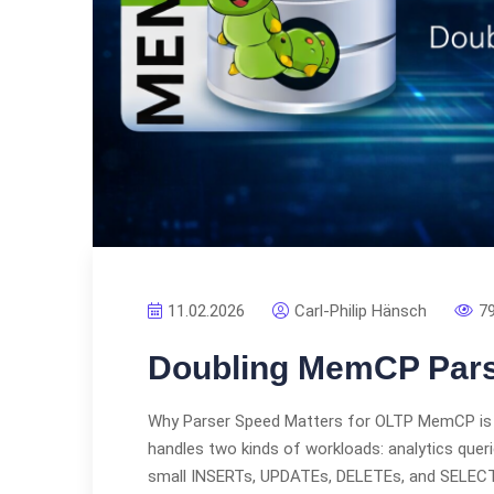
11.02.2026
Carl-Philip Hänsch
7
Doubling MemCP Pars
Why Parser Speed Matters for OLTP MemCP is 
handles two kinds of workloads: analytics quer
small INSERTs, UPDATEs, DELETEs, and SELECTs 