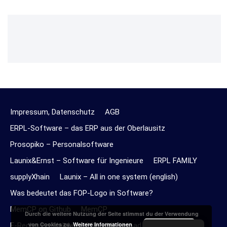
Impressum, Datenschutz
AGB
ERPL-Software – das ERP aus der Oberlausitz
Prosopiko – Personalsoftware
Launix&Ernst – Software für Ingenieure
ERPL FAMILY
supplyXhain
Launix – All in one system (english)
Was bedeutet das FOP-Logo in Software?
MemCP on Github
MemCP
Durch die weitere Nutzung der Seite stimmst du der Verwendung
Akzeptieren
von Cookies zu.
Weitere Informationen
E-Rechnung-Validator PDF/XML Upload Online