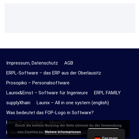
Impressum, Datenschutz
AGB
ERPL-Software – das ERP aus der Oberlausitz
Prosopiko – Personalsoftware
Launix&Ernst – Software für Ingenieure
ERPL FAMILY
supplyXhain
Launix – All in one system (english)
Was bedeutet das FOP-Logo in Software?
MemCP on Github
MemCP
Durch die weitere Nutzung der Seite stimmst du der Verwendung
Akzeptieren
von Cookies zu.
Weitere Informationen
E-Rechnung-Validator PDF/XML Upload Online
German