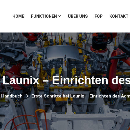
HOME
FUNKTIONEN
ÜBER UNS
FOP
KONTAKT
ei Launix – Einrichten d
Handbuch
Erste Schritte bei Launix – Einrichten des A