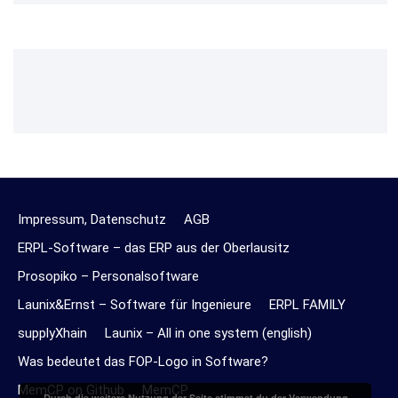
Impressum, Datenschutz
AGB
ERPL-Software – das ERP aus der Oberlausitz
Prosopiko – Personalsoftware
Launix&Ernst – Software für Ingenieure
ERPL FAMILY
supplyXhain
Launix – All in one system (english)
Was bedeutet das FOP-Logo in Software?
MemCP on Github
MemCP
Durch die weitere Nutzung der Seite stimmst du der Verwendung