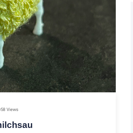
058 Views
milchsau