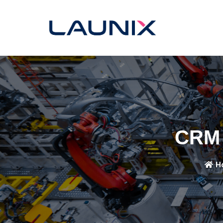
CRM 
H