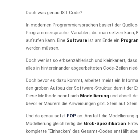
Doch was genau IST Code?
In modernen Programmiersprachen basiert der Quellco
Programmiersprache: Variablen, die man setzen kann, K
aufrufen kann. Eine
Software
ist am Ende ein
Progr
werden müssen.
Doch wer ist so erbsenzählerisch und kleinkariert, das
alles in hintereinander abgearbeiteten Code-Zeilen nied
Doch bevor es dazu kommt, arbeitet meist ein Informa
den groben Aufbau der Software-Struktur, damit der En
Diese Methode nennt sich
Modellierung
und ähnelt der
bevor er Maurern die Anweisungen gibt, Stein auf Stein
Und da genau setzt
FOP
an: Anstatt die Modellierung g
Modellierung gleichzeitig die
Grob-Spezifikation
. Ent
komplette “Einhacken” des Gesamt-Codes entfällt aber