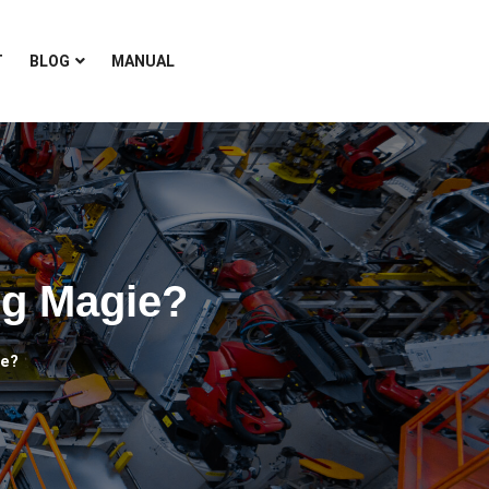
T
BLOG
MANUAL
ng Magie?
ie?