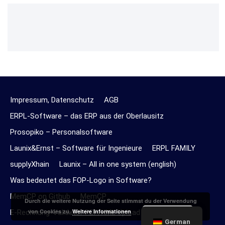
Impressum, Datenschutz
AGB
ERPL-Software – das ERP aus der Oberlausitz
Prosopiko – Personalsoftware
Launix&Ernst – Software für Ingenieure
ERPL FAMILY
supplyXhain
Launix – All in one system (english)
Was bedeutet das FOP-Logo in Software?
MemCP on Github
MemCP
Durch die weitere Nutzung der Seite stimmst du der Verwendung
Akzeptieren
von Cookies zu.
Weitere Informationen
E-Rechnung-Validator PDF/XML Upload Online
German