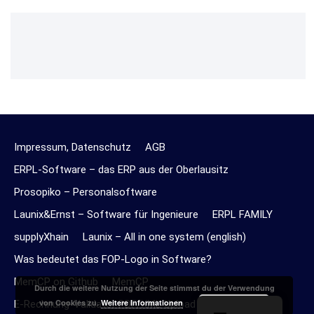
Impressum, Datenschutz
AGB
ERPL-Software – das ERP aus der Oberlausitz
Prosopiko – Personalsoftware
Launix&Ernst – Software für Ingenieure
ERPL FAMILY
supplyXhain
Launix – All in one system (english)
Was bedeutet das FOP-Logo in Software?
MemCP on Github
MemCP
Durch die weitere Nutzung der Seite stimmst du der Verwendung
Akzeptieren
von Cookies zu.
Weitere Informationen
E-Rechnung-Validator PDF/XML Upload Online