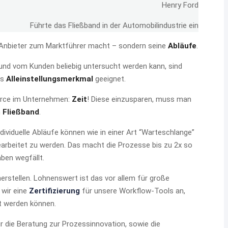
Henry Ford
Führte das Fließband in der Automobilindustrie ein
er Anbieter zum Marktführer macht – sondern seine
Abläufe
.
 und vom Kunden beliebig untersucht werden kann, sind
ls
Alleinstellungsmerkmal
geeignet.
urce im Unternehmen:
Zeit
! Diese einzusparen, muss man
m
Fließband
.
Individuelle Abläufe können wie in einer Art “Warteschlange”
earbeitet zu werden. Das macht die Prozesse bis zu 2x so
ben wegfällt.
erstellen. Lohnenswert ist das vor allem für große
 wir eine
Zertifizierung
für unsere Workflow-Tools an,
t werden können.
r die Beratung zur Prozessinnovation, sowie die