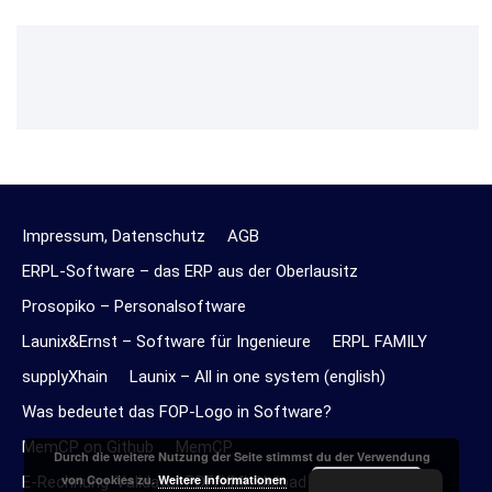
Impressum, Datenschutz
AGB
ERPL-Software – das ERP aus der Oberlausitz
Prosopiko – Personalsoftware
Launix&Ernst – Software für Ingenieure
ERPL FAMILY
supplyXhain
Launix – All in one system (english)
Was bedeutet das FOP-Logo in Software?
MemCP on Github
MemCP
Durch die weitere Nutzung der Seite stimmst du der Verwendung
Akzeptieren
von Cookies zu.
Weitere Informationen
E-Rechnung-Validator PDF/XML Upload Online