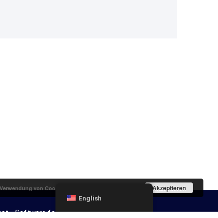
Akzeptieren
r Verwendung von Cookies zu.
Weitere Informationen
English
st - Software for Engineers
ERPL FAMILY