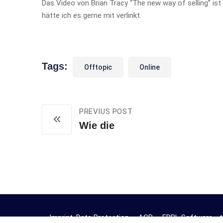
Das Video von Brian Tracy “The new way of selling” is
hätte ich es gerne mit verlinkt.
Tags:
Offtopic
Online
PREVIUS POST
Wie die
Imprint, Data Protection
AGB
ERPL Software - t