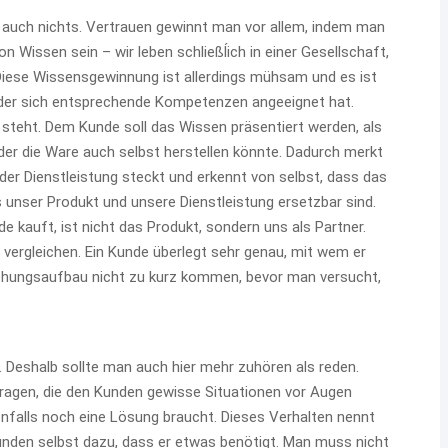
ft auch nichts. Vertrauen gewinnt man vor allem, indem man
Wissen sein – wir leben schließĺich in einer Gesellschaft,
iese Wissensgewinnung ist allerdings mühsam und es ist
 der sich entsprechende Kompetenzen angeeignet hat.
d steht. Dem Kunde soll das Wissen präsentiert werden, als
der die Ware auch selbst herstellen könnte. Dadurch merkt
 der Dienstleistung steckt und erkennt von selbst, dass das
 unser Produkt und unsere Dienstleistung ersetzbar sind.
 kauft, ist nicht das Produkt, sondern uns als Partner.
vergleichen. Ein Kunde überlegt sehr genau, mit wem er
ziehungsaufbau nicht zu kurz kommen, bevor man versucht,
 Deshalb sollte man auch hier mehr zuhören als reden.
ragen, die den Kunden gewisse Situationen vor Augen
benfalls noch eine Lösung braucht. Dieses Verhalten nennt
unden selbst dazu, dass er etwas benötigt. Man muss nicht