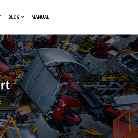
T
BLOG
MANUAL
rt
t