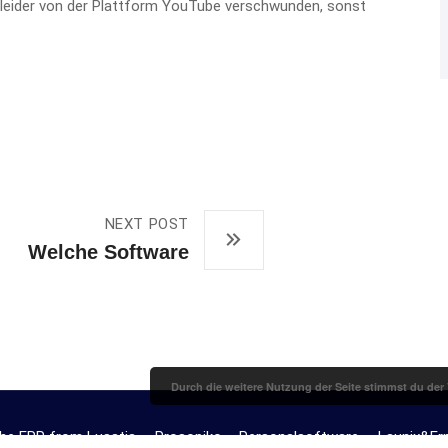
t leider von der Plattform YouTube verschwunden, sonst
NEXT POST
Welche Software
Durch die weitere Nutzung der Seite stimmst du de
he ERP from Lusatia
Prosopiko – Personalsoftware
Launix&Ern