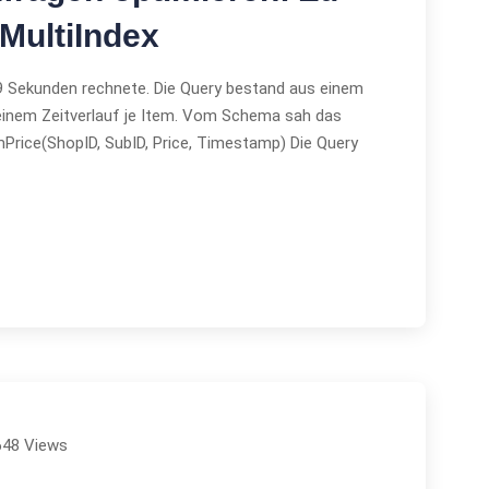
 MultiIndex
s 9 Sekunden rechnete. Die Query bestand aus einem
 einem Zeitverlauf je Item. Vom Schema sah das
emPrice(ShopID, SubID, Price, Timestamp) Die Query
648 Views