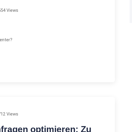
554 Views
center?
712 Views
ragen optimieren: Zu